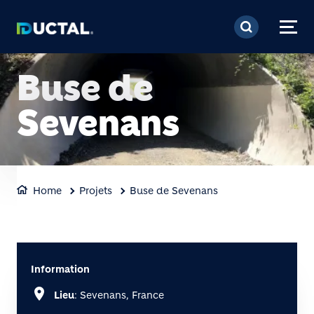
Aller au contenu princi
Buse de
Sevenans
Home
Projets
Buse de Sevenans
Information
location_on
Lieu
: Sevenans, France