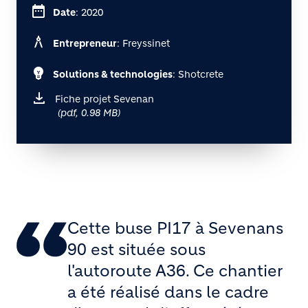
date_range
Date
: 2020
architecture
Entrepreneur
: Freyssinet
emoji_objects
Solutions & technologies
: Shotcrete
Fiche projet Sevenan
(pdf, 0.98 MB)
Cette buse PI17 à Sevenans
90 est située sous
l'autoroute A36. Ce chantier
a été réalisé dans le cadre