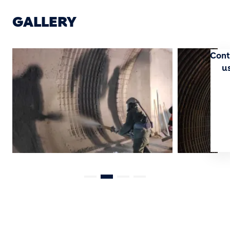
GALLERY
Cont
u