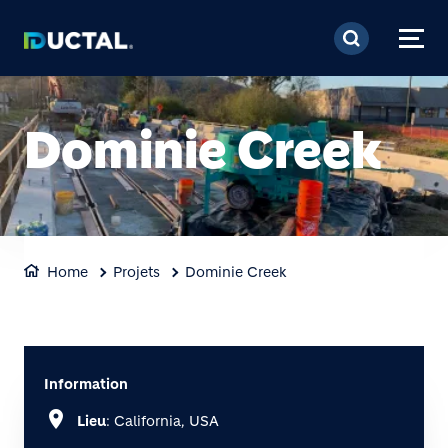
Aller au contenu princi
Dominie Creek
Home
Projets
Dominie Creek
Information
location_on
Lieu
: California, USA