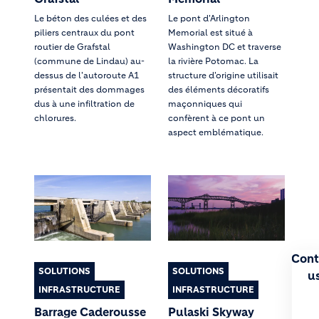
Le béton des culées et des
Le pont d'Arlington
piliers centraux du pont
Memorial est situé à
routier de Grafstal
Washington DC et traverse
(commune de Lindau) au-
la rivière Potomac. La
dessus de l'autoroute A1
structure d'origine utilisait
présentait des dommages
des éléments décoratifs
dus à une infiltration de
maçonniques qui
chlorures.
confèrent à ce pont un
aspect emblématique.
Cont
SOLUTIONS
SOLUTIONS
u
INFRASTRUCTURE
INFRASTRUCTURE
Barrage Caderousse
Pulaski Skyway