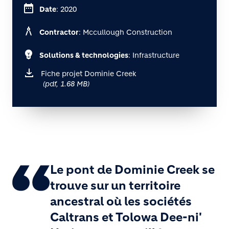
date_range
Date
: 2020
architecture
Contractor
: Mccullough Construction
emoji_objects
Solutions & technologies
: Infrastructure
Fiche projet Dominie Creek
(pdf, 1.68 MB)
Le pont de Dominie Creek se
trouve sur un territoire
ancestral où les sociétés
Caltrans et Tolowa Dee-ni'