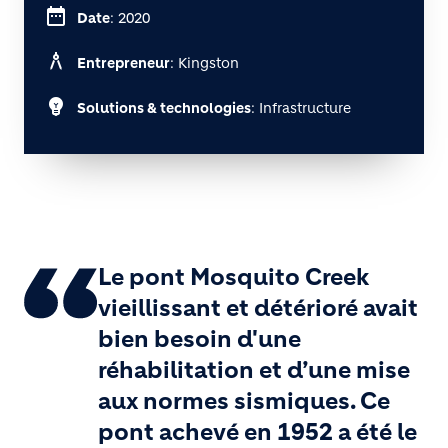
date_range
Date
: 2020
architecture
Entrepreneur
: Kingston
emoji_objects
Solutions & technologies
: Infrastructure
Le pont Mosquito Creek
vieillissant et détérioré avait
bien besoin d'une
réhabilitation et d’une mise
aux normes sismiques. Ce
pont achevé en 1952 a été le