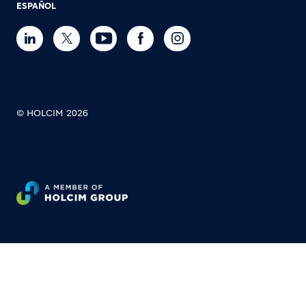
ESPAÑOL
© HOLCIM 2026
Footer bottom