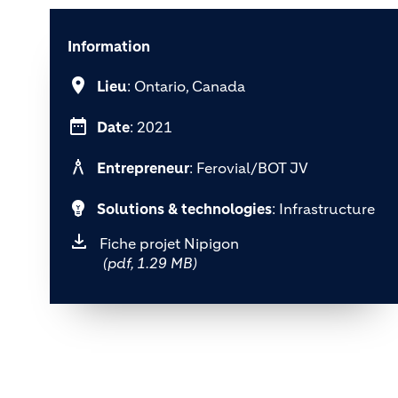
Information
location_on
Lieu
: Ontario, Canada
date_range
Date
: 2021
architecture
Entrepreneur
: Ferovial/BOT JV
emoji_objects
Solutions & technologies
: Infrastructure
Fiche projet Nipigon
(pdf, 1.29 MB)